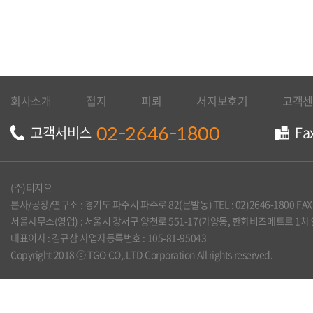
회사소개
접지
피뢰
서지보호기
고객센
02-2646-1800
고객서비스
Fa
(주)티지오
본사/공장/연구소 : 경기도 파주시 파주로 82(문발동) TEL : 02)2646-1800 FAX :
서울사무소(영업) : 서울시 강서구 양천로 551-17(가양동, 한화비즈메트로 1차 905호) TE
대표이사 : 김규삼 사업자등록번호 : 105-81-95043
Copyright 2018 ⓒ TGO CO,.LTD Corporation All rights reserved.