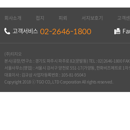
회사소개
접지
피뢰
서지보호기
고객센
02-2646-1800
고객서비스
Fa
(주)티지오
본사/공장/연구소 : 경기도 파주시 파주로 82(문발동) TEL : 02)2646-1800 FAX :
서울사무소(영업) : 서울시 강서구 양천로 551-17(가양동, 한화비즈메트로 1차 905호) TE
대표이사 : 김규삼 사업자등록번호 : 105-81-95043
Copyright 2018 ⓒ TGO CO,.LTD Corporation All rights reserved.