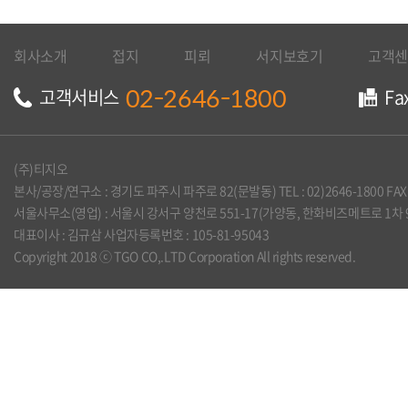
회사소개
접지
피뢰
서지보호기
고객센
02-2646-1800
고객서비스
Fa
(주)티지오
본사/공장/연구소 : 경기도 파주시 파주로 82(문발동) TEL : 02)2646-1800 FAX :
서울사무소(영업) : 서울시 강서구 양천로 551-17(가양동, 한화비즈메트로 1차 905호) TE
대표이사 : 김규삼 사업자등록번호 : 105-81-95043
Copyright 2018 ⓒ TGO CO,.LTD Corporation All rights reserved.